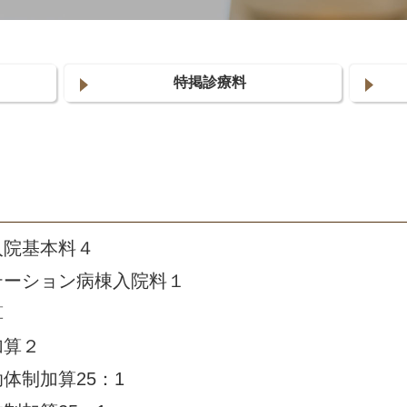
特掲診療料
入院基本料４
テーション病棟入院料１
算
加算２
体制加算25：1