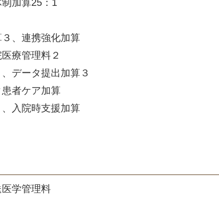
制加算25：1
算３、連携強化加算
院医療管理料２
１、データ提出加算３
ク患者ケア加算
１、入院時支援加算
３
送医学管理料