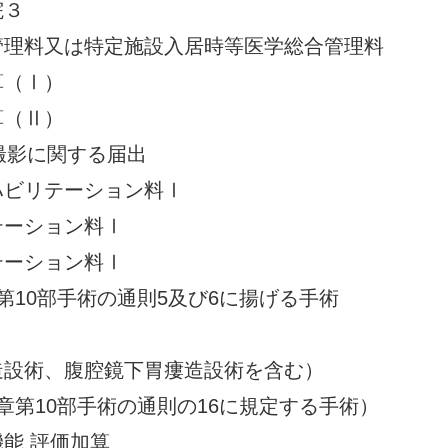
院３
管理料又は特定施設入居時等医学総合管理料
算（Ⅰ）
算（Ⅱ）
I撮影に関する届出
ハビリテーション料Ⅰ
テーション料Ⅰ
テーション料Ⅰ
第10部手術の通則5及び6に揚げる手術
造設術、腹腔鏡下胃瘻造設術を含む）
章第10部手術の通則の16に規定する手術）
能 評価加算