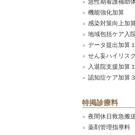
急性期看護補助体
機能強化加算
感染対策向上加
地域包括ケア入
データ提出加算
せん妄ハイリス
入退院支援加算
認知症ケア加算
特掲診療料
夜間休日救急搬
薬剤管理指導料