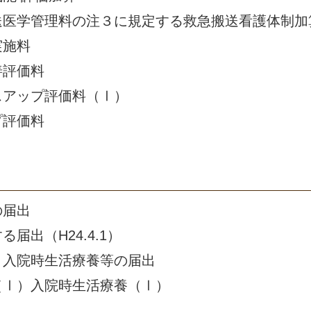
送医学管理料の注３に規定する救急搬送看護体制加
実施料
善評価料
スアップ評価料（Ⅰ）
プ評価料
の届出
届出（H24.4.1）
・入院時生活療養等の届出
（Ⅰ）入院時生活療養（Ⅰ）