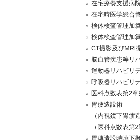
在宅療養支援病
在宅時医学総合
検体検査管理加
検体検査管理加
CT撮影及びMR
脳血管疾患等リ
運動器リハビリ
呼吸器リハビリ
医科点数表第2章
胃瘻造設術
（内視鏡下胃瘻
（医科点数表第2
胃瘻造設時嚥下機